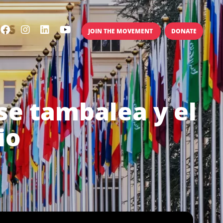
JOIN THE MOVEMENT
DONATE
se tambalea y el
io