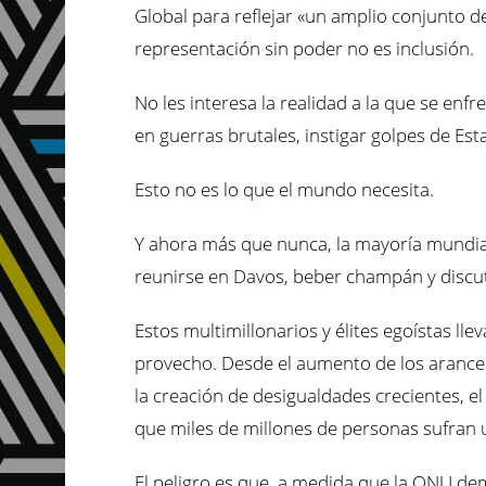
Global para reflejar «un amplio conjunto d
representación sin poder no es inclusión.
No les interesa la realidad a la que se enf
en guerras brutales, instigar golpes de Es
Esto no es lo que el mundo necesita.
Y ahora más que nunca, la mayoría mundial
reunirse en Davos, beber champán y discut
Estos multimillonarios y élites egoístas ll
provecho. Desde el aumento de los aranceles
la creación de desigualdades crecientes, el
que miles de millones de personas sufran u
El peligro es que, a medida que la ONU de