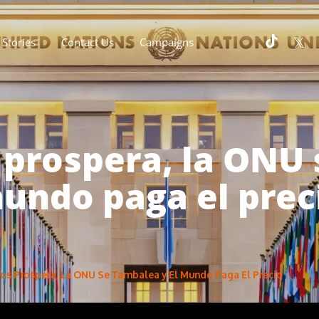
Stories
Contact Us
Campaigns
prospera, la ONU 
undo paga el prec
os Prospera, La ONU Se Tambalea y El Mundo Paga El Precio