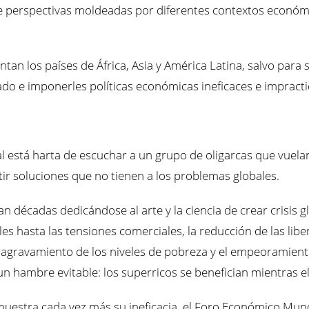
e perspectivas moldeadas por diferentes contextos económic
rentan los países de África, Asia y América Latina, salvo par
tado e imponerles políticas económicas ineficaces e impract
 está harta de escuchar a un grupo de oligarcas que vuelan
ir soluciones que no tienen a los problemas globales.
evan décadas dedicándose al arte y la ciencia de crear crisis
 hasta las tensiones comerciales, la reducción de las liber
 agravamiento de los niveles de pobreza y el empeoramiento 
n hambre evitable: los superricos se benefician mientras e
muestra cada vez más su ineficacia, el Foro Económico Mund