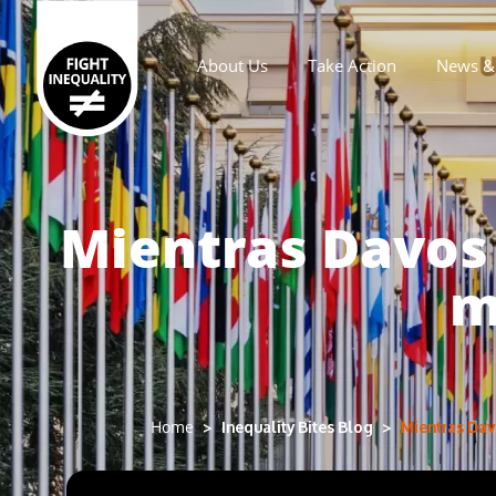
About Us
Take Action
News & 
Main navigation
Mientras Davos 
m
Inequality Bites Blog
Mientras Dav
Home