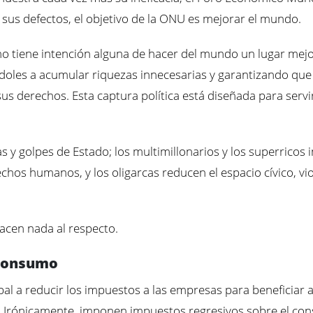
s sus defectos, el objetivo de la ONU es mejorar el mundo.
o tiene intención alguna de hacer del mundo un lugar mejor
doles a acumular riquezas innecesarias y garantizando que 
s derechos. Esta captura política está diseñada para servir 
y golpes de Estado; los multimillonarios y los superricos i
rechos humanos, y los oligarcas reducen el espacio cívico, 
acen nada al respecto.
 consumo
al a reducir los impuestos a las empresas para beneficiar a 
mo. Irónicamente, imponen impuestos regresivos sobre el co