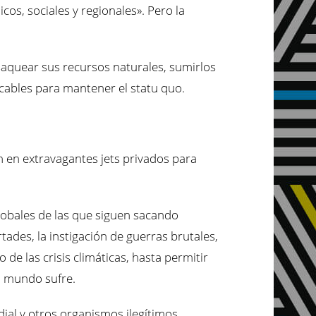
os, sociales y regionales». Pero la
a saquear sus recursos naturales, sumirlos
icables para mantener el statu quo.
 en extravagantes jets privados para
 globales de las que siguen sacando
tades, la instigación de guerras brutales,
de las crisis climáticas, hasta permitir
l mundo sufre.
ial y otros organismos ilegítimos