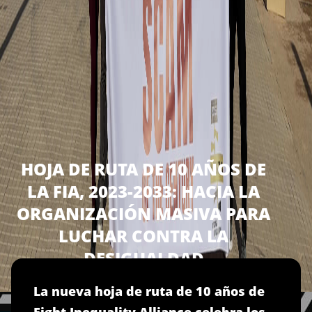
HOJA DE RUTA DE 10 AÑOS DE
LA FIA, 2023-2033: HACIA LA
ORGANIZACIÓN MASIVA PARA
LUCHAR CONTRA LA
DESIGUALDAD
La nueva hoja de ruta de 10 años de
Fight Inequality Alliance celebra los