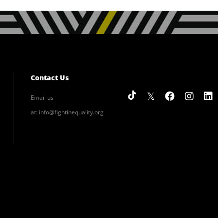
Contact Us
Email us
at:
info@fightinequality.org