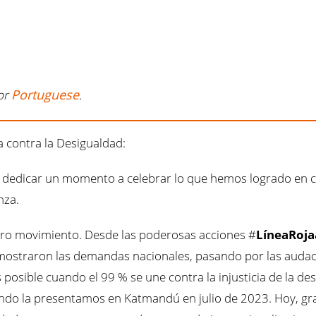
Portuguese
or
.
a contra la Desigualdad:
s dedicar un momento a celebrar lo que hemos logrado en co
nza.
tro movimiento. Desde las poderosas acciones #
LíneaRoja
ostraron las demandas nacionales, pasando por las audace
posible cuando el 99 % se une contra la injusticia de la de
do la presentamos en Katmandú en julio de 2023. Hoy, graci