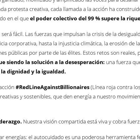
da protesta creativa, cada llamada a la acción ha construido
do en el que
el poder colectivo del 99 % supere la rique
erá fácil. Las fuerzas que impulsan la crisis de la desigua
ia corporativa, hasta la injusticia climática, la erosión de la
ones públicas por parte de las élites. Estos retos son reales
 siendo la solución a la desesperación:
una fuerza que
la dignidad y la igualdad.
 acción
#RedLineAgainstBillionaires
(Línea roja contra lo
eativas y sostenibles, que den energía a nuestro movimiento
iderazgo.
Nuestra visión compartida está viva y cobra fuerz
r energías: el autocuidado es una poderosa herramienta fe