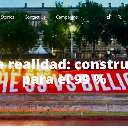
Stories
Contact Us
Campaigns
la realidad: cons
para el 99 %
a Realidad: Construyendo Un Mundo Para El 99 %