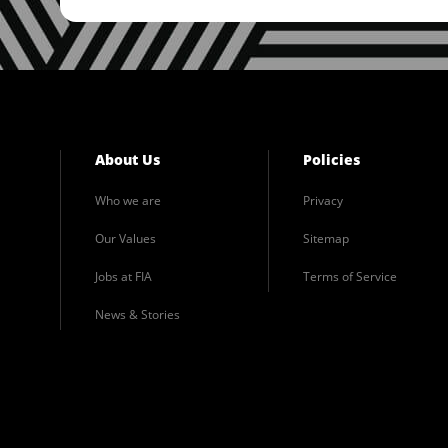
About Us
Policies
Who we are
Privacy
Our Values
Sitemap
Jobs at FIA
Terms of Service
News & Stories