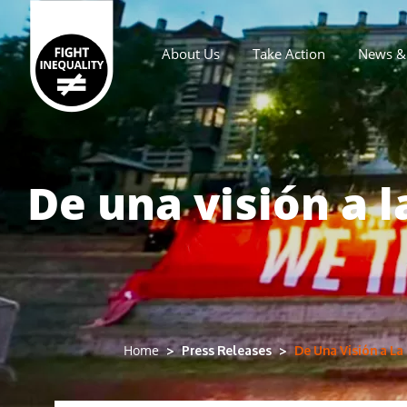
About Us
Take Action
News & 
Main navigation
De una visión a 
Press Releases
De Una Visión a L
Home