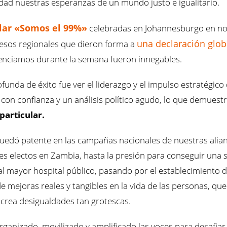
idad nuestras esperanzas de un mundo justo e igualitario.
lar «Somos el 99%»
celebradas en Johannesburgo en no
una declaración glob
esos regionales que dieron forma a
esenciamos durante la semana fueron innegables.
funda de éxito fue ver el liderazgo y el impulso estratégi
con confianza y un análisis político agudo, lo que demuest
particular.
 quedó patente en las campañas nacionales de nuestras ali
es electos en Zambia, hasta la presión para conseguir una 
l mayor hospital público, pasando por el establecimiento 
 de mejoras reales y tangibles en la vida de las personas, q
crea desigualdades tan grotescas.
rganizado, movilizado y amplificado las voces para desafiar