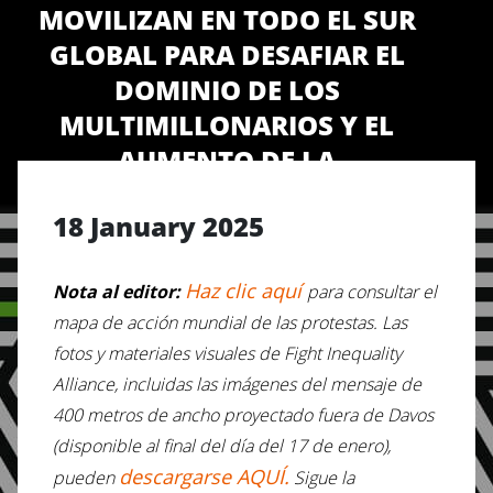
MOVILIZAN EN TODO EL SUR
GLOBAL PARA DESAFIAR EL
DOMINIO DE LOS
MULTIMILLONARIOS Y EL
AUMENTO DE LA
DESIGUALDAD, DE CARA A
18 January 2025
DAVOS
Haz clic aquí
Nota al editor:
para consultar el
mapa de acción mundial de las protestas. Las
fotos y materiales visuales de Fight Inequality
Alliance, incluidas las imágenes del mensaje de
400 metros de ancho proyectado fuera de Davos
(disponible al final del día del 17 de enero),
descargarse AQUÍ.
pueden
Sigue la