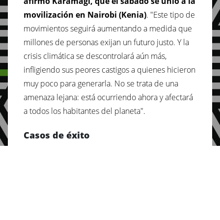
afirmó Karamagi, que el sábado se unió a la
movilización en Nairobi (Kenia)
. "Este tipo de
movimientos seguirá aumentando a medida que
millones de personas exijan un futuro justo. Y la
crisis climática se descontrolará aún más,
infligiendo sus peores castigos a quienes hicieron
muy poco para generarla. No se trata de una
amenaza lejana: está ocurriendo ahora y afectará
a todos los habitantes del planeta".
Casos de éxito
La movilización encabezada por la Alianza contra
la Desigualdad y sus aliados ya ha generado
cambios políticos relevantes en varios países.
La presión de la Alianza y sus miembros
movilizó el avance hacia un impuesto